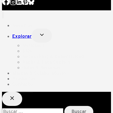
Nosotros
Alternar
Explorar
menú
hijo
Noticias TI
SAIs
Networking & Conectividad
Racks & Data Centers
Guías & Recursos
Marcas & Colaboradores
Productos
Contacto
Buscar: