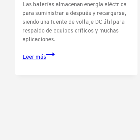
Las baterías almacenan energía eléctrica
para suministrarla después y recargarse,
siendo una fuente de voltaje DC útil para
respaldo de equipos críticos y muchas
aplicaciones.
Que
Leer más
es
una
batería:
Guía
definitiva
con
7
claves
para